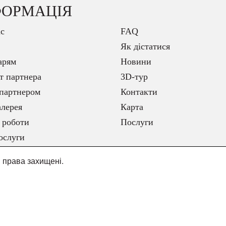
ФОРМАЦІЯ
с
FAQ
Як дістатися
арям
Новини
т партнера
3D-тур
партнером
Контакти
лерея
Карта
 роботи
Послуги
ослуги
і права захищені.